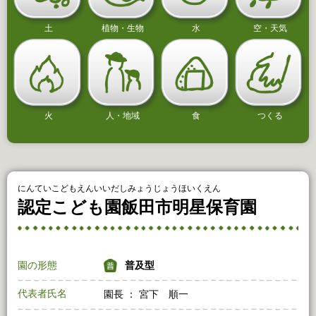
土
植物・生物
水
空・天気
火
人・地域
食
つくる
にんていこどもえんいいだしみょうじょうほいくえん
認定こども園飯田市明星保育園
園の形態
普及型
代表者氏名
園長 ： 宮下 順一