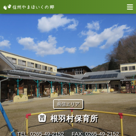
南信エリア
根羽村保育所
TEL: 0265‐49‐2152
FAX: 0265‐49‐2152