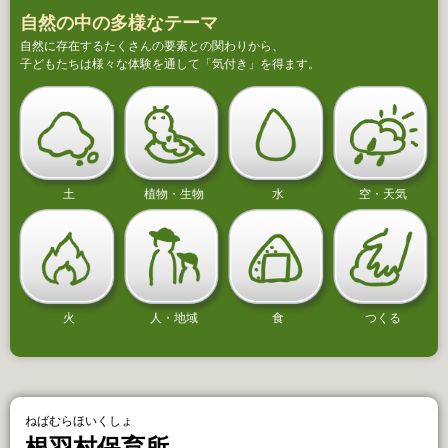
自然の中の多様なテーマ
自然に存在するたくさんの要素との関わりから、
子どもたちは様々な体験を通して「気付き」を得ます。
土
植物・生物
水
空・天気
火
人・地域
食
つくる
ねばむらほいくしょ
根羽村保育所