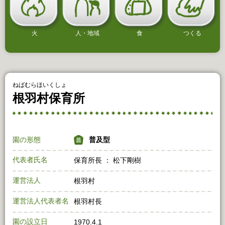
火
人・地域
食
つくる
ねばむらほいくしょ
根羽村保育所
園の形態
普及型
代表者氏名
保育所長 ： 松下剛樹
運営法人
根羽村
運営法人代表者名
根羽村長
園の設立日
1970.4.1