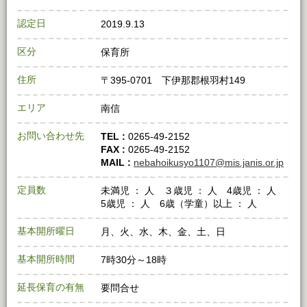
認定日
2019.9.13
区分
保育所
住所
〒395‐0701 下伊那郡根羽村149
エリア
南信
お問い合わせ先
TEL :
0265‐49‐2152
FAX :
0265‐49‐2152
MAIL :
nebahoikusyo1107@mis.janis.or.jp
定員数
未満児 ： 人 ３歳児 ： 人 4歳児 ： 人
5歳児 ： 人 6歳（学童）以上 ： 人
基本開所曜日
月、火、水、木、金、土、日
基本開所時間
7時30分～18時
延長保育の有無
要問合せ