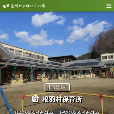
南信エリア
根羽村保育所
TEL: 0265‐49‐2152
FAX: 0265‐49‐2152