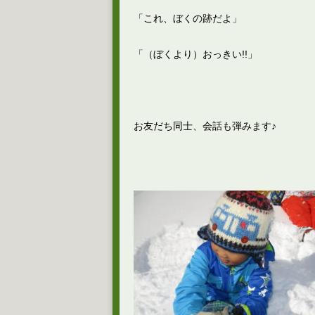
「これ、ぼくの跡だよ」
「（ぼくより）おっきい!!」
お友だち同士、会話も弾みます♪