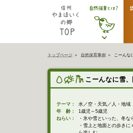
トップページ
自然保育事例
こーんなに
こーんなに雪、
テーマ：
水／空・天気／人・地域
年 齢：
1歳児～5歳児
ねらい：
・氷や雪といった、冬な
・雪上と地面との歩きに
ら楽しむ。