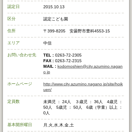
認定日
2015.10.13
区分
認定こども園
住所
〒399-8205 安曇野市豊科4553-15
エリア
中信
お問い合わせ先
TEL :
0263-72-2305
FAX :
0263-72-2315
MAIL :
kodomoshien@city.azumino.nagan
o.jp
ホームページ
http://www.city.azumino.nagano.jp/site/hoik
uen/
定員数
未満児 ： 24人 ３歳児 ： 36人 4歳児 ：
50人 5歳児 ： 50人 6歳（学童）以上 ：
0人
基本開所曜日
月,火,水,木,金,土