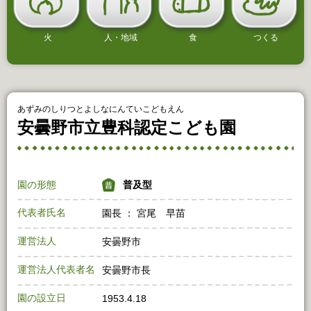
火
人・地域
食
つくる
あずみのしりつとよしなにんていこどもえん
安曇野市立豊科認定こども園
園の形態
普及型
代表者氏名
園長 ： 宮尾 早苗
運営法人
安曇野市
運営法人代表者名
安曇野市長
園の設立日
1953.4.18