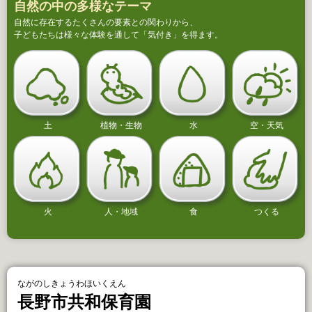
自然の中の多様なテーマ
自然に存在するたくさんの要素との関わりから、
子どもたちは様々な体験を通して「気付き」を得ます。
土
植物・生物
水
空・天気
火
人・地域
食
つくる
ながのしきょうわほいくえん
長野市共和保育園