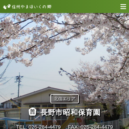
北信エリア
長野市昭和保育園
TEL: 026‐284‐4479
FAX: 026‐284‐4479