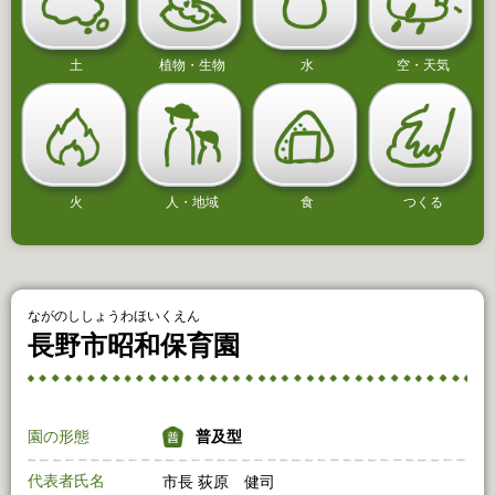
土
植物・生物
水
空・天気
火
人・地域
食
つくる
ながのししょうわほいくえん
長野市昭和保育園
園の形態
普及型
代表者氏名
市長 荻原 健司