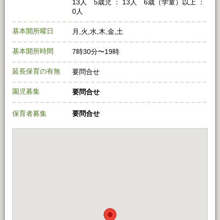
13人 5歳児 ： 13人 6歳（学童）以上 ：
0人
基本開所曜日
月,火,水,木,金,土
基本開所時間
7時30分〜19時
延長保育の有無
要問合せ
園児募集
要問合せ
保育者募集
要問合せ