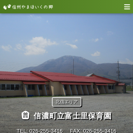
北信エリア
信濃町立富士里保育園
TEL: 026-255-3416
FAX: 026-255-3416