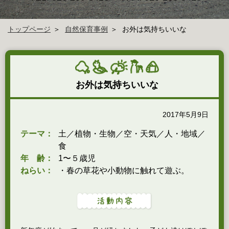
トップページ
自然保育事例
お外は気持ちいいな
お外は気持ちいいな
2017年5月9日
テーマ：
土／植物・生物／空・天気／人・地域／
食
年 齢：
1〜５歳児
ねらい：
・春の草花や小動物に触れて遊ぶ。