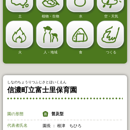
土
植物・生物
水
空・天気
火
人・地域
食
つくる
しなのちょうりつふじさとほいくえん
信濃町立富士里保育園
園の形態
普及型
代表者氏名
園長 ： 根津 ちひろ