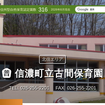
316
信州型自然保育認定園数
2026年8月現在
北信エリア
信濃町立古間保育園
TEL: 026-255-2201
FAX: 026-255-2201