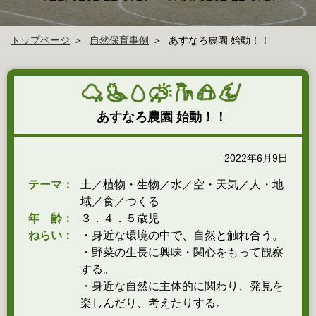
トップページ
自然保育事例
あすなろ農園 始動！！
あすなろ農園 始動！！
2022年6月9日
テーマ：
土／植物・生物／水／空・天気／人・地
域／食／つくる
年 齢：
３．４．５歳児
ねらい：
・身近な環境の中で、自然と触れ合う。
・野菜の生長に興味・関心をもって観察
する。
・身近な自然に主体的に関わり、発見を
楽しんだり、考えたりする。