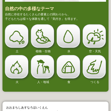
自然の中の多様なテーマ
自然に存在するたくさんの要素との関わりから、
子どもたちは様々な体験を通して「気付き」を得ます。
土
植物・生物
水
空・天気
火
人・地域
食
つくる
おおまちしあすなろほいくえん