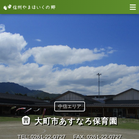
中信エリア
大町市あすなろ保育園
TEL: 0261‐22‐0727
FAX: 0261‐22‐0727