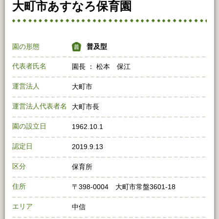
大町市あすなろ保育園
園の形態
普及型
代表者氏名
園長 ： 松本 保江
運営法人
大町市
運営法人代表者名
大町市長
園の設立日
1962.10.1
認定日
2019.9.13
区分
保育所
住所
〒398‐0004 大町市常盤3601‐18
エリア
中信