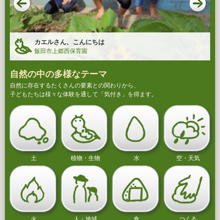
カエルさん、こんにちは
飯田市上郷西保育園
自然の中の多様なテーマ
自然に存在するたくさんの要素との関わりから、
子どもたちは様々な体験を通して「気付き」を得ます。
土
植物・生物
水
空・天気
火
人・地域
食
つくる