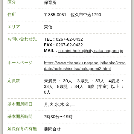
区分
保育所
住所
〒385-0051 佐久市中込1790
エリア
東信
お問い合わせ先
TEL :
0267-62-0432
FAX :
0267-62-0432
MAIL :
n-daini-hoiku@city.saku.nagano.jp
ホームページ
https://www.city.saku.nagano.jp/kenko/koso
date/hoikushisetsu/nakagomi2.html
定員数
未満児 ： 30人 ３歳児 ： 33人 4歳児 ：
33人 5歳児 ： 34人 6歳（学童）以上 ：
0人
基本開所曜日
月,火,水,木,金,土
基本開所時間
7時30分〜19時
延長保育の有無
要問合せ