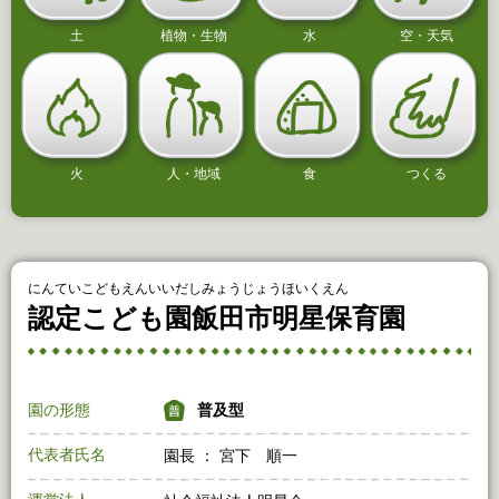
土
植物・生物
水
空・天気
火
人・地域
食
つくる
にんていこどもえんいいだしみょうじょうほいくえん
認定こども園飯田市明星保育園
園の形態
普及型
代表者氏名
園長 ： 宮下 順一