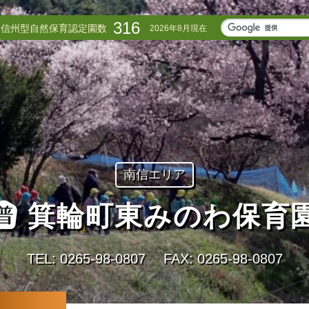
316
信州型自然保育認定園数
2026年8月現在
南信エリア
箕輪町東みのわ保育
TEL: 0265-98-0807
FAX: 0265-98-0807