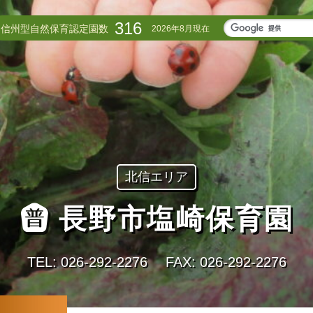
316
信州型自然保育認定園数
2026年8月現在
北信エリア
長野市塩崎保育園
TEL: 026‐292‐2276
FAX: 026‐292‐2276