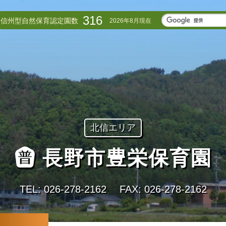
316
信州型自然保育認定園数
2026年8月現在
北信エリア
長野市豊栄保育園
TEL: 026‐278‐2162
FAX: 026‐278‐2162