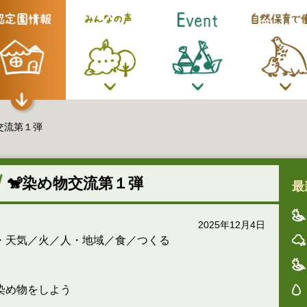
交流第１弾
🐒染め物交流第１弾
最
2025年12月4日
・天気／火／人・地域／食／つくる
染め物をしよう