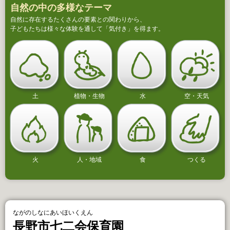
自然の中の多様なテーマ
自然に存在するたくさんの要素との関わりから、
子どもたちは様々な体験を通して「気付き」を得ます。
土
植物・生物
水
空・天気
火
人・地域
食
つくる
ながのしなにあいほいくえん
長野市七二会保育園