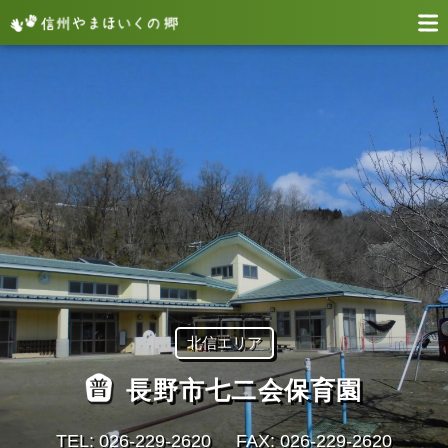
北信エリア
長野市七二会保育園
TEL: 026‐229‐2620
FAX: 026‐229‐2620