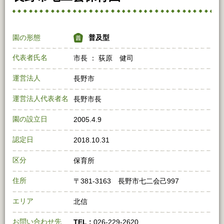
園の形態
普及型
代表者氏名
市長 ： 荻原 健司
運営法人
長野市
運営法人代表者名
長野市長
園の設立日
2005.4.9
認定日
2018.10.31
区分
保育所
住所
〒381‐3163 長野市七二会己997
エリア
北信
お問い合わせ先
TEL :
026‐229‐2620