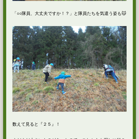
「○○隊員、大丈夫ですか！？」と隊員たちを気遣う姿も😽
数えて見ると『２５』！