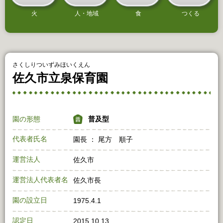
火
人・地域
食
つくる
さくしりついずみほいくえん
佐久市立泉保育園
園の形態
普及型
代表者氏名
園長 ： 尾方 順子
運営法人
佐久市
運営法人代表者名
佐久市長
園の設立日
1975.4.1
認定日
2015.10.13