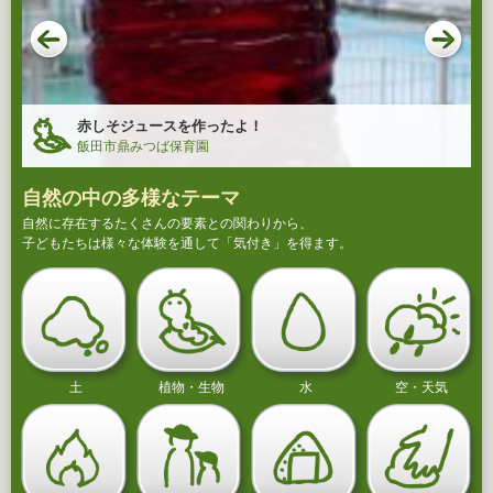
赤しそジュースを作ったよ！
飯田市鼎みつば保育園
自然の中の多様なテーマ
自然に存在するたくさんの要素との関わりから、
子どもたちは様々な体験を通して「気付き」を得ます。
土
植物・生物
水
空・天気