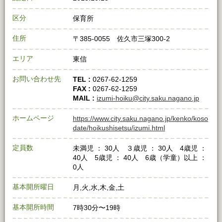
区分
保育所
住所
〒385-0055 佐久市三塚300-2
エリア
東信
お問い合わせ先
TEL :
0267-62-1259
FAX :
0267-62-1259
MAIL :
izumi-hoiku@city.saku.nagano.jp
ホームページ
https://www.city.saku.nagano.jp/kenko/koso
date/hoikushisetsu/izumi.html
定員数
未満児 ： 30人 ３歳児 ： 30人 4歳児 ：
40人 5歳児 ： 40人 6歳（学童）以上 ：
0人
基本開所曜日
月,火,水,木,金,土
基本開所時間
7時30分〜19時