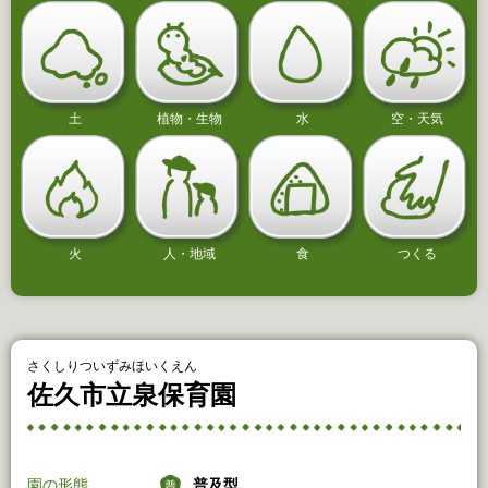
土
植物・生物
水
空・天気
火
人・地域
食
つくる
さくしりついずみほいくえん
佐久市立泉保育園
園の形態
普及型