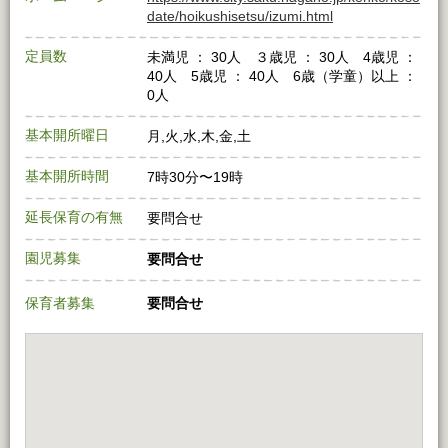
date/hoikushisetsu/izumi.html
定員数
未満児 ： 30人 ３歳児 ： 30人 4歳児 ：
40人 5歳児 ： 40人 6歳（学童）以上 ：
0人
基本開所曜日
月,火,水,木,金,土
基本開所時間
7時30分〜19時
延長保育の有無
要問合せ
園児募集
要問合せ
保育者募集
要問合せ