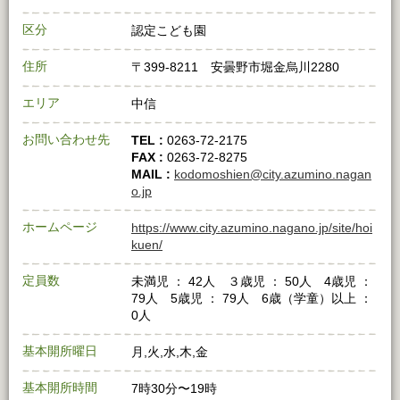
区分
認定こども園
住所
〒399-8211 安曇野市堀金烏川2280
エリア
中信
お問い合わせ先
TEL :
0263-72-2175
FAX :
0263-72-8275
MAIL :
kodomoshien@city.azumino.nagan
o.jp
ホームページ
https://www.city.azumino.nagano.jp/site/hoi
kuen/
定員数
未満児 ： 42人 ３歳児 ： 50人 4歳児 ：
79人 5歳児 ： 79人 6歳（学童）以上 ：
0人
基本開所曜日
月,火,水,木,金
基本開所時間
7時30分〜19時