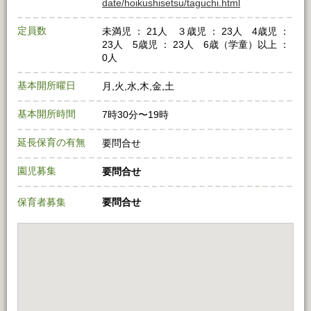
date/hoikushisetsu/taguchi.html
定員数
未満児 ： 21人 ３歳児 ： 23人 4歳児 ：
23人 5歳児 ： 23人 6歳（学童）以上 ：
0人
基本開所曜日
月,火,水,木,金,土
基本開所時間
7時30分〜19時
延長保育の有無
要問合せ
園児募集
要問合せ
保育者募集
要問合せ