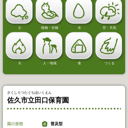
土
植物・生物
水
空・天気
火
人・地域
食
つくる
さくしりつたぐちほいくえん
佐久市立田口保育園
園の形態
普及型