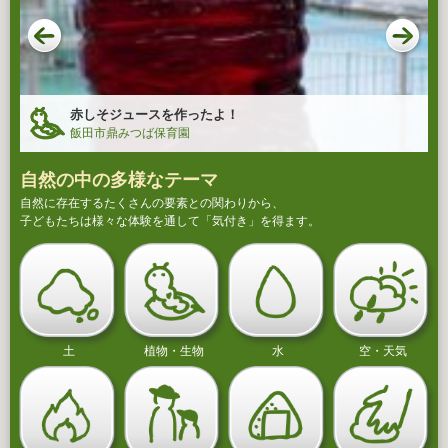
赤しそジュースを作ったよ！
飯田市鼎みつば保育園
自然の中の多様なテーマ
自然に存在するたくさんの要素との関わりから、
子どもたちは様々な体験を通して「気付き」を得ます。
土
植物・生物
水
空・天気