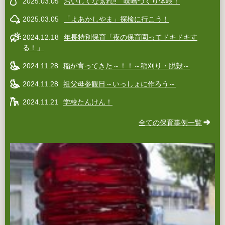
2025.03.05
おいしくなぁれ‼ 味噌づくり体験！
2025.03.05
「よあかしやま」探検に行こう！
2024.12.18
年長特別保育「夜の保育園ってドキドキす
る！」
2024.11.28
稲が育ってきた～！！～稲刈り・脱穀～
2024.11.28
祖父母参観日～いっしょに作ろう～
2024.11.21
学校たんけん！
全ての保育事例一覧