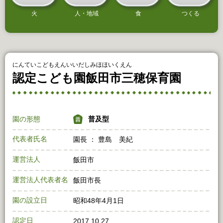
火
人・地域
食
つくる
にんていこどもえんいいだしみほほいくえん
認定こども園飯田市三穂保育園
園の形態
普及型
代表者氏名
園長 ： 豊島 美紀
運営法人
飯田市
運営法人代表者名
飯田市長
園の設立日
昭和48年4月1日
認定日
2017.10.27