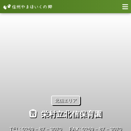
北信エリア
栄村立北信保育園
TEL: 0269－87－3070
FAX: 0269－87－3070