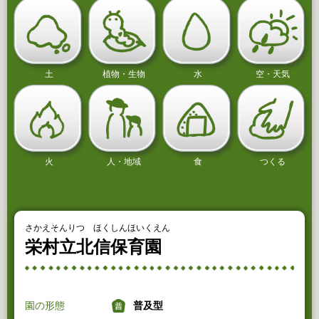
土
植物・生物
水
空・天気
火
人・地域
食
つくる
さかえそんりつ ほくしんほいくえん
栄村立北信保育園
園の形態
普及型