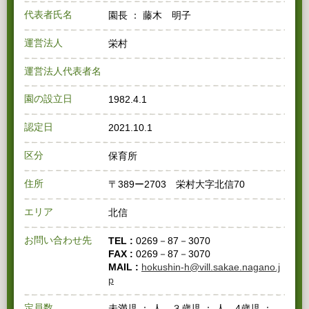
代表者氏名
園長 ： 藤木 明子
運営法人
栄村
運営法人代表者名
園の設立日
1982.4.1
認定日
2021.10.1
区分
保育所
住所
〒389ー2703 栄村大字北信70
エリア
北信
お問い合わせ先
TEL :
0269－87－3070
FAX :
0269－87－3070
MAIL :
hokushin-h@vill.sakae.nagano.j
p
定員数
未満児 ： 人 ３歳児 ： 人 4歳児 ：