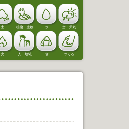
土
植物・生物
水
空・天気
まいた種から芽が出たよ！
思いっきり
安曇野市立有明あおぞら認定こども園
伊那市立高遠
火
人・地域
食
つくる