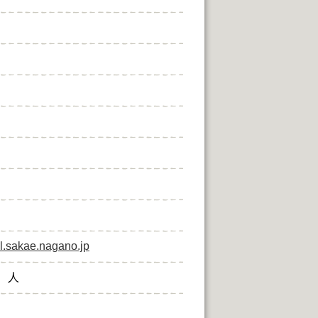
l.sakae.nagano.jp
： 人