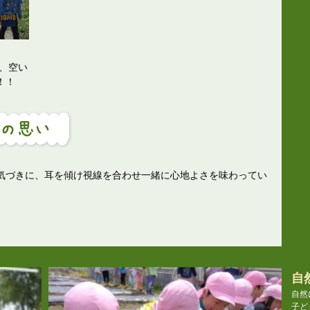
、空い
！！
気づきに、耳を傾け視線を合わせ一緒に心地よさを味わってい
自
自然
子ど