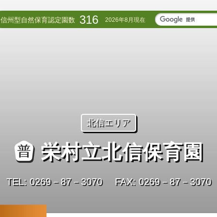
316
信州型自然保育認定園数
2026年8月現在
北信エリア
栄村立北信保育園
TEL: 0269－87－3070
FAX: 0269－87－3070