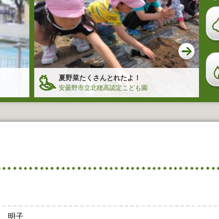
夏野菜たくさんとれたよ！
安曇野市立北穂高認定こども園
木 明子