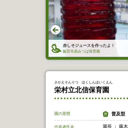
赤しそジュースを作ったよ！
育園
飯田市鼎みつば保育園
さかえそんりつ ほくしんほいくえん
栄村立北信保育園
園の形態
普及型
園長 ： 藤
代表者氏名