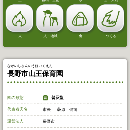
土
植物・生物
水
空・天気
火
人・地域
食
つくる
ながのしさんのうほいくえん
長野市山王保育園
園の形態
普及型
代表者氏名
市長 ： 荻原 健司
運営法人
長野市