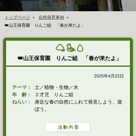
トップページ
自然保育事例
👑山王保育園 りんご組 「春が来たよ」
👑山王保育園 りんご組 「春が来たよ」
2025年4月22日
テーマ：
土／植物・生物／水
年 齢：
２才児 りんご組
ねらい：
身近な春の自然にふれて発見しよう、遊
ぼう。