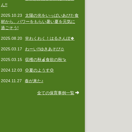
ん!!
2025.10.23
太陽の光をいっぱいあびた食
材から、パワーをもらい暑い夏を元気に
過ごそう!
2025.08.20
🌸わくわく！はるさんぽ🍀
2025.03.17
わーい!!ゆきあそび⛄
2025.03.15
収穫の秋🍎食欲の秋🍠
2024.12.03
🌻夏のようす🌻
2024.11.27
春が来た♪
全ての保育事例一覧