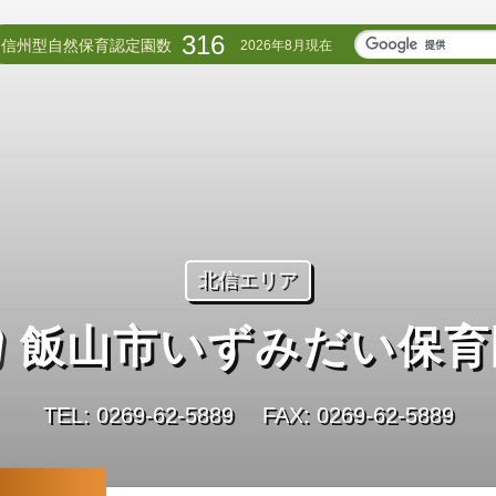
316
信州型自然保育認定園数
2026年8月現在
北信エリア
飯山市いずみだい保育
TEL: 0269‐62‐5889
FAX: 0269‐62‐5889