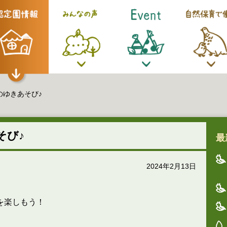
のゆきあそび♪
そび♪
最
2024年2月13日
を楽しもう！