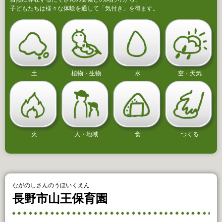
子どもたちは様々な体験を通して「気付き」を得ます。
土
植物・生物
水
空・天気
火
人・地域
食
つくる
ながのしさんのうほいくえん
長野市山王保育園