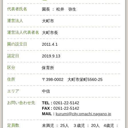
代表者氏名
園長 ： 松井 弥生
運営法人
大町市
運営法人代表者名
大町市長
園の設立日
2011.4.1
認定日
2019.9.13
区分
保育所
住所
〒398‐0002 大町市栄町5560‐25
エリア
中信
お問い合わせ先
TEL :
0261‐22‐5142
FAX :
0261‐22‐5142
MAIL :
kurumi@city.omachi.nagano.jp
定員数
未満児 ： 25人 ３歳児 ： 20人 4歳児 ：