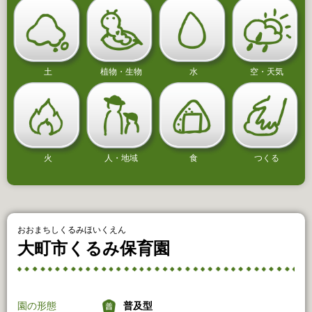
土
植物・生物
水
空・天気
火
人・地域
食
つくる
おおまちしくるみほいくえん
大町市くるみ保育園
園の形態
普及型