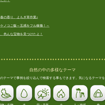
ました！
春の香り、よもぎ草作業♪
タケノコご飯～五感をフル稼働！～
て、色んな宝物を見つけたよ！
自然の中の多様なテーマ
のテーマで事例を絞り込んで検索する事もできます。気になるテーマを
植物・生物
水
空・天気
火
人・地域
食