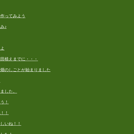
を作ってみよう
み♪
たよ
 田植えまでに・・・
 畑のしごとが始まりました
り
しました。
よう！
戦！！
のしいね！！