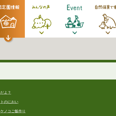
もだよ？
ントのにおい
タケノコご飯作り