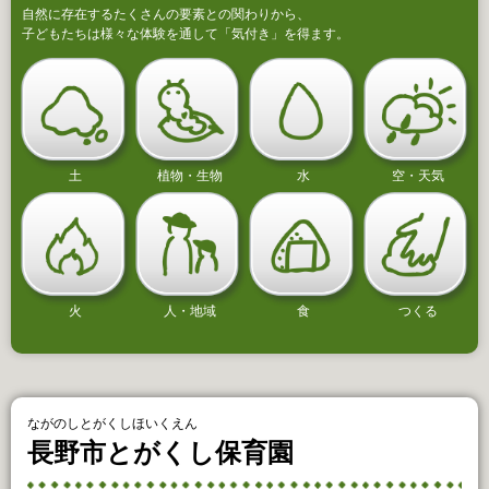
自然に存在するたくさんの要素との関わりから、
子どもたちは様々な体験を通して「気付き」を得ます。
土
植物・生物
水
空・天気
火
人・地域
食
つくる
ながのしとがくしほいくえん
長野市とがくし保育園