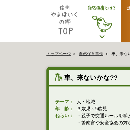
トップページ
自然保育事例
車、来ない
車、来ないかな??
テーマ：
人・地域
年 齢：
３歳児～5歳児
ねらい：
・親子で交通ルールを学
・警察官や安全協会の方