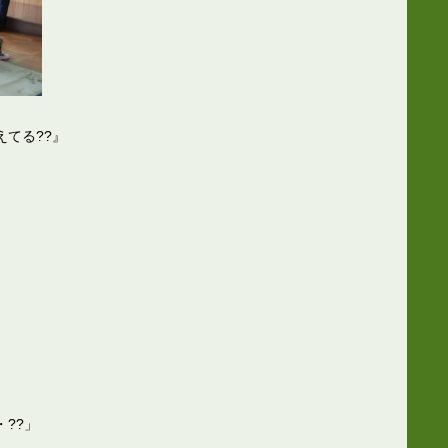
てる??』
??」