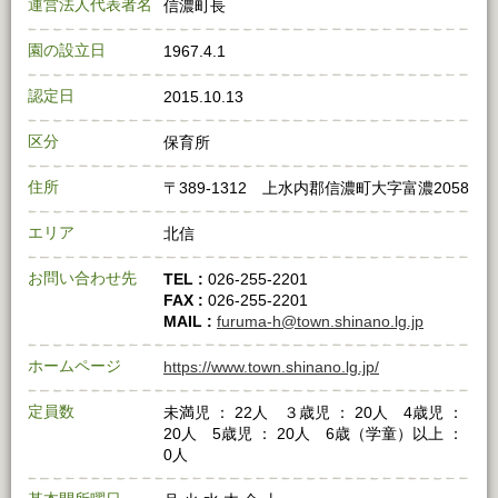
運営法人代表者名
信濃町長
園の設立日
1967.4.1
認定日
2015.10.13
区分
保育所
住所
〒389-1312 上水内郡信濃町大字富濃2058
エリア
北信
お問い合わせ先
TEL :
026-255-2201
FAX :
026-255-2201
MAIL :
furuma-h@town.shinano.lg.jp
ホームページ
https://www.town.shinano.lg.jp/
定員数
未満児 ： 22人 ３歳児 ： 20人 4歳児 ：
20人 5歳児 ： 20人 6歳（学童）以上 ：
0人