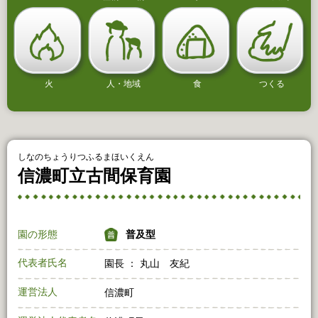
火
人・地域
食
つくる
しなのちょうりつふるまほいくえん
信濃町立古間保育園
園の形態
普及型
代表者氏名
園長 ： 丸山 友紀
運営法人
信濃町