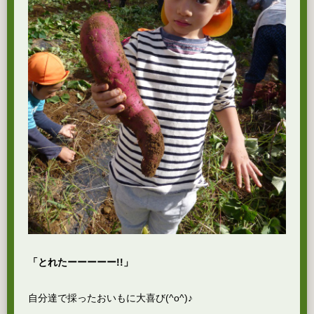
「とれたーーーーー!!」
自分達で採ったおいもに大喜び(^o^)♪