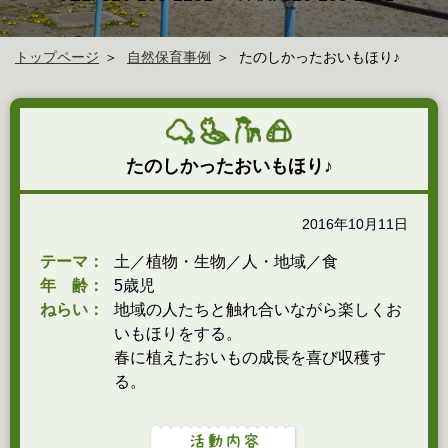
トップページ
自然保育事例
たのしかったおいもほり♪
たのしかったおいもほり♪
2016年10月11日
テーマ：
土／植物・生物／人・地域／食
年 齢：
5歳児
ねらい：
地域の人たちと触れ合いながら楽しくお
いもほりをする。
春に植えたおいもの成長を喜び収穫す
る。