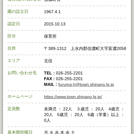
園の設立日
1967.4.1
認定日
2015.10.13
区分
保育所
住所
〒389-1312 上水内郡信濃町大字富濃2058
エリア
北信
お問い合わせ先
TEL :
026-255-2201
FAX :
026-255-2201
MAIL :
furuma-h@town.shinano.lg.jp
ホームページ
https://www.town.shinano.lg.jp/
定員数
未満児 ： 22人 ３歳児 ： 20人 4歳児 ：
20人 5歳児 ： 20人 6歳（学童）以上 ：
0人
基本開所曜日
月,火,水,木,金,土