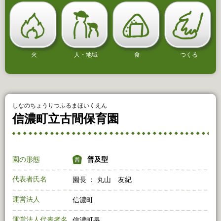
火
人・地域
食
つくる
しなのちょうりつふるまほいくえん
信濃町立古間保育園
園の形態
普及型
代表者氏名
園長 ： 丸山 友紀
運営法人
信濃町
運営法人代表者名
信濃町長