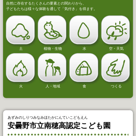
自然に存在するたくさんの要素との関わりから、
子どもたちは様々な体験を通して「気付き」を得ます。
土
植物・生物
水
空・天気
火
人・地域
食
つくる
あずみのしりつみなみほたかにんていこどもえん
安曇野市立南穂高認定こども園