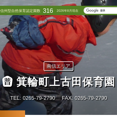
316
信州型自然保育認定園数
2026年8月現在
南信エリア
箕輪町上古田保育園
TEL: 0265-79-2790
FAX: 0265-79-2790