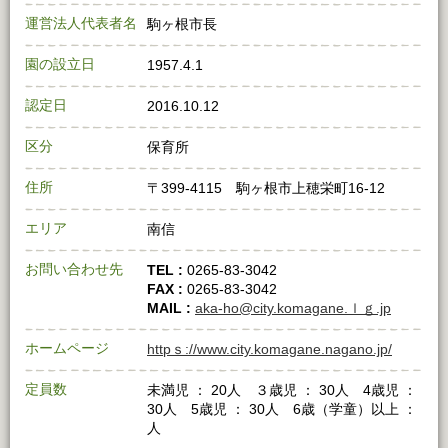
運営法人代表者名
駒ヶ根市長
園の設立日
1957.4.1
認定日
2016.10.12
区分
保育所
住所
〒399-4115 駒ヶ根市上穂栄町16-12
エリア
南信
お問い合わせ先
TEL :
0265-83-3042
FAX :
0265-83-3042
MAIL :
aka-ho@city.komagane.ｌｇ.jp
ホームページ
httpｓ://www.city.komagane.nagano.jp/
定員数
未満児 ： 20人 ３歳児 ： 30人 4歳児 ：
30人 5歳児 ： 30人 6歳（学童）以上 ：
人