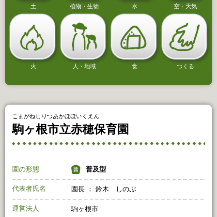
土
植物・生物
水
空・天気
火
人・地域
食
つくる
こまがねしりつあかほほいくえん
駒ヶ根市立赤穂保育園
園の形態
普及型
代表者氏名
園長 ： 鈴木 しのぶ
運営法人
駒ヶ根市