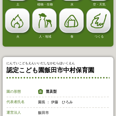
土
植物・生物
水
空・天気
火
人・地域
食
つくる
にんていこどもえんいいだしなかむらほいくえん
認定こども園飯田市中村保育園
園の形態
普及型
代表者氏名
園長 ： 伊藤 ひろみ
運営法人
飯田市