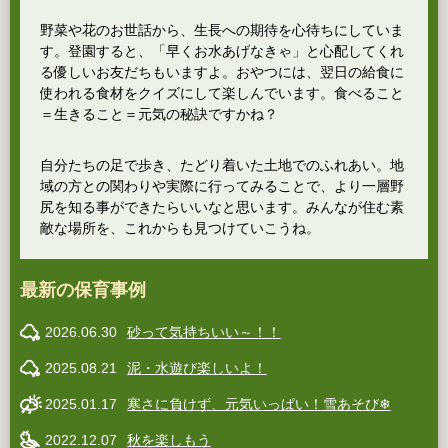
野菜や花のお世話から、生長への期待を心待ちにしていま
す。登園すると、「早くお水あげなきゃ」と心配してくれ
る優しいお友だちもいますよ。おやつには、翌日の給食に
使われる食材をクイズにして楽しんでいます。食べること
＝生きること＝元気の秘訣ですかね？
自分たちの足で歩き、たどり着いた土地でのふれあい。地
域の方との関わりや実際に行ってみることで、より一層野
尻を知る事ができたらいいなと思います。みんなが住む素
敵な場所を、これからも見つけていこうね。
最新の保育事例
2026.06.30
砂って気持ちいい～！！
2025.08.21
泥・水遊び楽しいよ！
2025.01.17
寒さに負けず、元気いっぱい！雪あそび❄
2022.12.07
秋を楽しもう