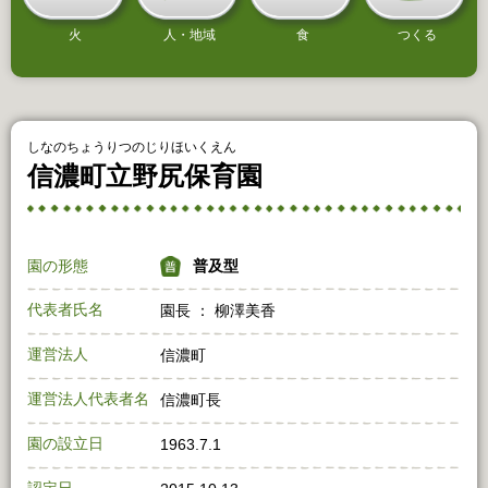
火
人・地域
食
つくる
しなのちょうりつのじりほいくえん
信濃町立野尻保育園
園の形態
普及型
代表者氏名
園長 ： 柳澤美香
運営法人
信濃町
運営法人代表者名
信濃町長
園の設立日
1963.7.1