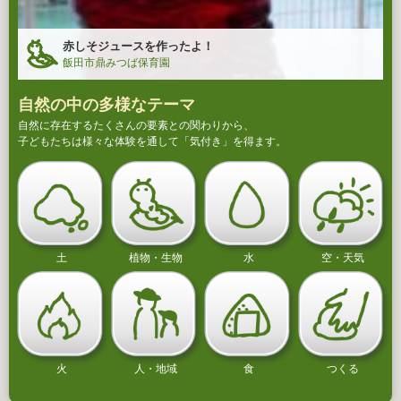
赤しそジュースを作ったよ！
飯田市鼎みつば保育園
自然の中の多様なテーマ
自然に存在するたくさんの要素との関わりから、
子どもたちは様々な体験を通して「気付き」を得ます。
土
植物・生物
水
空・天気
火
人・地域
食
つくる