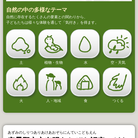
自然の中の多様なテーマ
自然に存在するたくさんの要素との関わりから、
子どもたちは様々な体験を通して「気付き」を得ます。
土
植物・生物
水
空・天気
火
人・地域
食
つくる
あずみのしりつありあけあおぞらにんていこどもえん