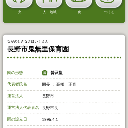
火
人・地域
食
つくる
ながのしきなさほいくえん
長野市鬼無里保育園
園の形態
普及型
代表者氏名
園長 ： 髙橋 正直
運営法人
長野市
運営法人代表者名
長野市長
園の設立日
1995.4.1