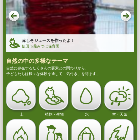
赤しそジュースを作ったよ！
飯田市鼎みつば保育園
自然の中の多様なテーマ
自然に存在するたくさんの要素との関わりから、
子どもたちは様々な体験を通して「気付き」を得ます。
土
植物・生物
水
空・天気