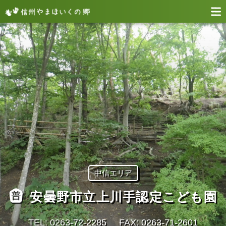
中信エリア
安曇野市立上川手認定こども園
TEL: 0263-72-2285
FAX: 0263-71-2601