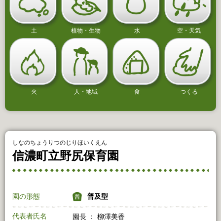
土
植物・生物
水
空・天気
火
人・地域
食
つくる
しなのちょうりつのじりほいくえん
信濃町立野尻保育園
園の形態
普及型
代表者氏名
園長 ： 柳澤美香