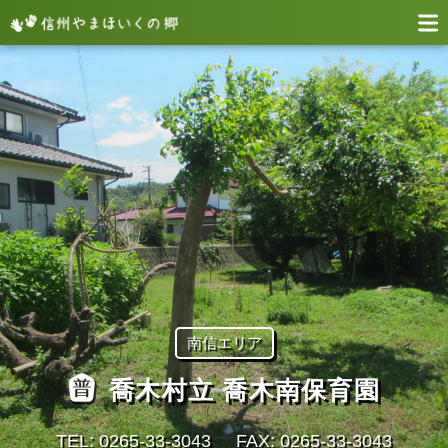
南信エリア
喬木村立 喬木南保育園
TEL: 0265‐33‐3043
FAX: 0265‐33‐3043