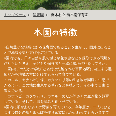
トップページ
認定園
喬木村立 喬木南保育園
○自然豊かな場所にある保育園であることを生かし、園外に出るこ
とで地域を知り遊びを広げている。
○園内でも、日々自然を肌で感じ草花や虫などを採取できる環境を
作りたいと考え、子どもや保護者と一緒に環境作りをしてきた。
・園内に”めだかの学校”と名付けた池を作り富田地区に自生する黒
めだかを地域の方に分けてもらって育てている。
・カエル、カナヘビ、蝶、カタツムリ等の生き物が園庭に生息で
きるよう、この地に生息する草花などを植えて、その中で自由に
遊んでいる。
・カナヘビ、カタツムリ、カエル、めだか等多くの生き物を飼育
している。そして、卵を産みふ化させている。
○園内に畑があり多くの野菜を育てている。今年度は、一人にひと
つずつ自分の畑と田んぼを作り家族にもかかわってもらい育てて