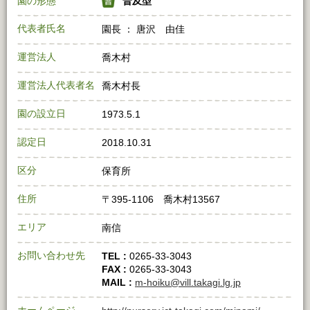
園の形態
普及型
代表者氏名
園長 ： 唐沢 由佳
運営法人
喬木村
運営法人代表者名
喬木村長
園の設立日
1973.5.1
認定日
2018.10.31
区分
保育所
住所
〒395‐1106 喬木村13567
エリア
南信
お問い合わせ先
TEL :
0265‐33‐3043
FAX :
0265‐33‐3043
MAIL :
m-hoiku@vill.takagi.lg.jp