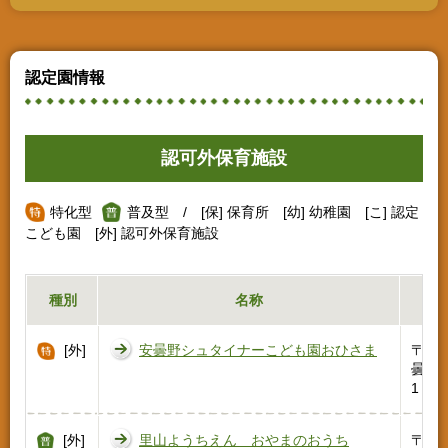
認定園情報
認可外保育施設
特化型
普及型
/ [保] 保育所 [幼] 幼稚園 [こ] 認定
こども園 [外] 認可外保育施設
種別
名称
[外]
安曇野シュタイナーこども園おひさま
〒39
曇野市
1
[外]
里山ようちえん おやまのおうち
〒38