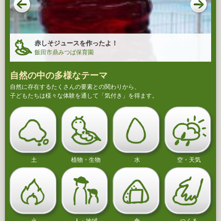
赤しそジュースを作ったよ！
飯田市鼎みつば保育園
自然の中の多様なテーマ
自然に存在するたくさんの要素との関わりから、
子どもたちは様々な体験を通して「気付き」を得ます。
土
植物・生物
水
空・天気