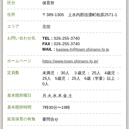
区分
保育所
住所
〒389-1305 上水内郡信濃町柏原2571-1
エリア
北信
お問い合わせ先
TEL :
026-255-3740
FAX :
026-255-3740
MAIL :
kasiwa-h@town.shinano.lg.jp
ホームページ
https://www.town.shinano.lg.jp/
定員数
未満児 ： 30人 ３歳児 ： 25人 4歳児 ：
25人 5歳児 ： 25人 6歳（学童）以上 ：
0人
基本開所曜日
月,火,水,木,金,土
基本開所時間
7時30分〜19時
延長保育の有無
要問合せ