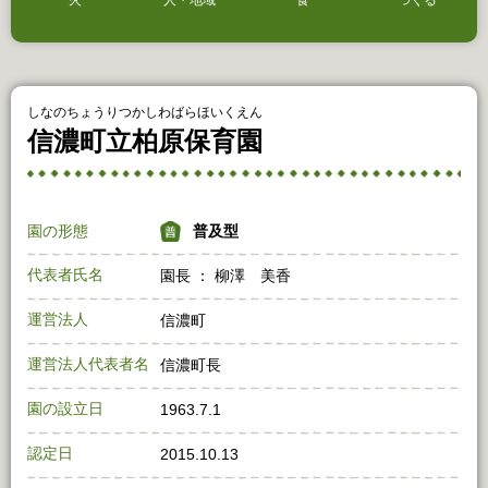
火
人・地域
食
つくる
しなのちょうりつかしわばらほいくえん
信濃町立柏原保育園
園の形態
普及型
代表者氏名
園長 ： 柳澤 美香
運営法人
信濃町
運営法人代表者名
信濃町長
園の設立日
1963.7.1
認定日
2015.10.13