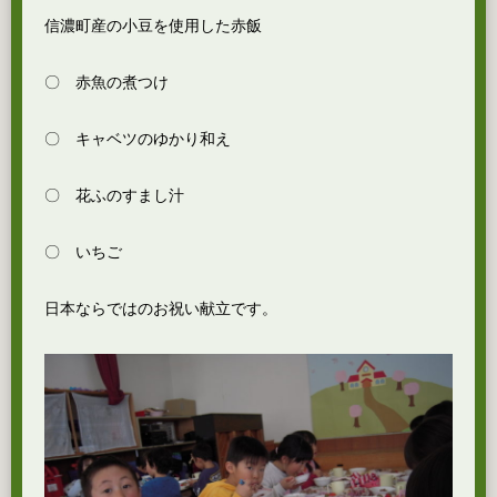
信濃町産の小豆を使用した赤飯
〇 赤魚の煮つけ
〇 キャベツのゆかり和え
〇 花ふのすまし汁
〇 いちご
日本ならではのお祝い献立です。