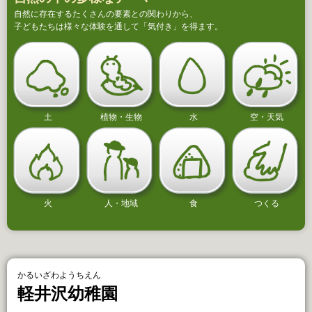
自然に存在するたくさんの要素との関わりから、
子どもたちは様々な体験を通して「気付き」を得ます。
土
植物・生物
水
空・天気
火
人・地域
食
つくる
かるいざわようちえん
軽井沢幼稚園