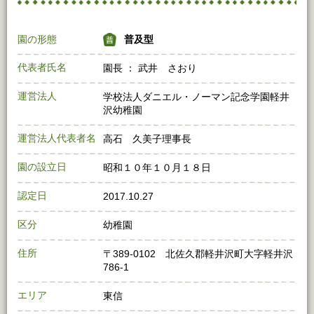
園の形態
普及型
代表者氏名
園長 ： 武井 さおり
運営法人
学校法人ダニエル・ノーマン記念学園軽井
沢幼稚園
運営法人代表者名
高石 久美子理事長
園の設立日
昭和１０年１０月１８日
認定日
2017.10.27
区分
幼稚園
住所
〒389-0102 北佐久郡軽井沢町大字軽井沢
786-1
エリア
東信