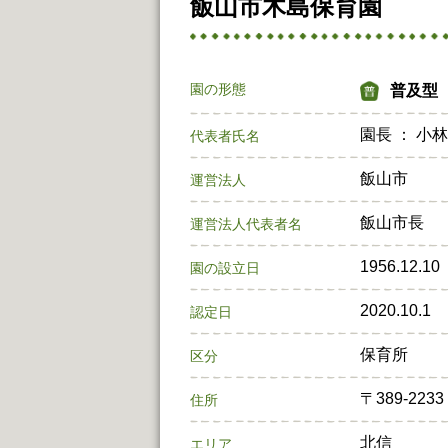
飯山市木島保育園
園の形態
普及型
園長 ： 小
代表者氏名
飯山市
運営法人
飯山市長
運営法人代表者名
1956.12.10
園の設立日
2020.10.1
認定日
保育所
区分
〒389‐22
住所
北信
エリア