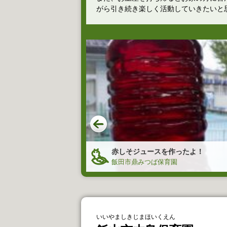
がら引き続き楽しく活動していきたいと
赤しそジュースを作ったよ！
育園
飯田市鼎みつば保育園
いいやましきじまほいくえん