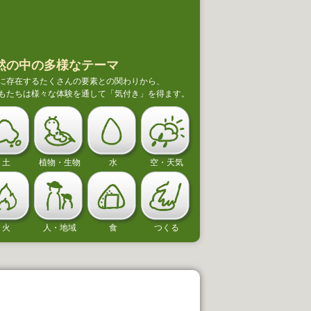
然の中の多様なテーマ
に存在するたくさんの要素との関わりから、
もたちは様々な体験を通して「気付き」を得ます。
土
植物・生物
水
空・天気
まいた種から芽が出たよ！
思いっきり
安曇野市立有明あおぞら認定こども園
伊那市立高遠
火
人・地域
食
つくる