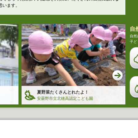
思います。
自
自然
子ど
夏野菜たくさんとれたよ！
安曇野市立北穂高認定こども園