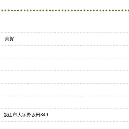
林 美賀
33 飯山市大字野坂田849