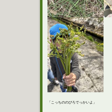
「こっちののびろでっかいよ」