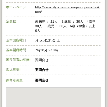
ホームページ
http://www.city.azumino.nagano.jp/site/hoik
uen/
定員数
未満児 ： 21人 ３歳児 ： 30人 4歳児 ：
30人 5歳児 ： 30人 6歳（学童）以上 ：
0人
基本開所曜日
月,火,水,木,金,土
基本開所時間
7時30分〜19時
延長保育の有無
要問合せ
園児募集
要問合せ
保育者募集
要問合せ