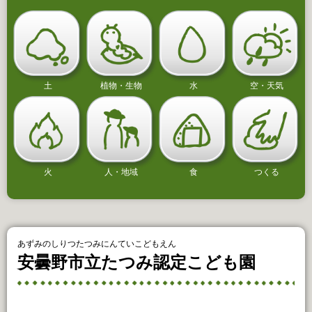
土
植物・生物
水
空・天気
火
人・地域
食
つくる
あずみのしりつたつみにんていこどもえん
安曇野市立たつみ認定こども園