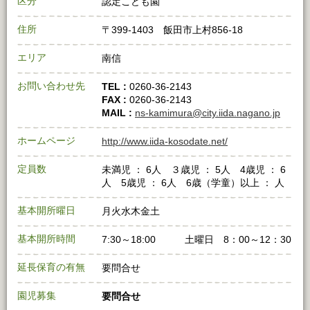
区分
認定こども園
住所
〒399-1403 飯田市上村856-18
エリア
南信
お問い合わせ先
TEL :
0260-36-2143
FAX :
0260-36-2143
MAIL :
ns-kamimura@city.iida.nagano.jp
ホームページ
http://www.iida-kosodate.net/
定員数
未満児 ： 6人 ３歳児 ： 5人 4歳児 ： 6
人 5歳児 ： 6人 6歳（学童）以上 ： 人
基本開所曜日
月火水木金土
基本開所時間
7:30～18:00 土曜日 8：00～12：30
延長保育の有無
要問合せ
園児募集
要問合せ