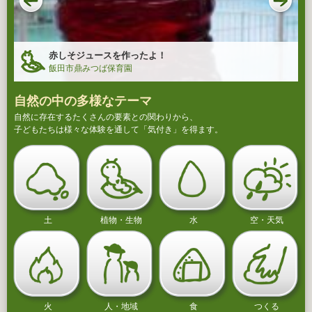
赤しそジュースを作ったよ！
飯田市鼎みつば保育園
自然の中の多様なテーマ
自然に存在するたくさんの要素との関わりから、
子どもたちは様々な体験を通して「気付き」を得ます。
土
植物・生物
水
空・天気
火
人・地域
食
つくる