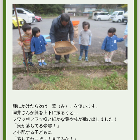
篩にかけたら次は「箕（み）」を使います。
岡井さんが箕を上下に振るうと…
フワッ💨フワッ💨と細かな葉や枝が飛び出しました！
「実が落ちてる😨😨！」
と心配する子どもに
「落ちてね～ぞ～！見てみな！」