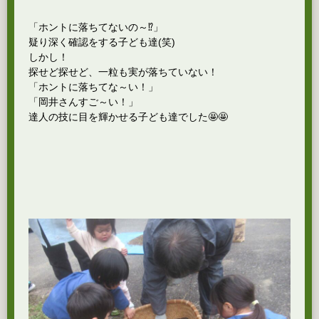
「ホントに落ちてないの～⁉」
疑り深く確認をする子ども達(笑)
しかし！
探せど探せど、一粒も実が落ちていない！
「ホントに落ちてな～い！」
「岡井さんすご～い！」
達人の技に目を輝かせる子ども達でした🤩🤩